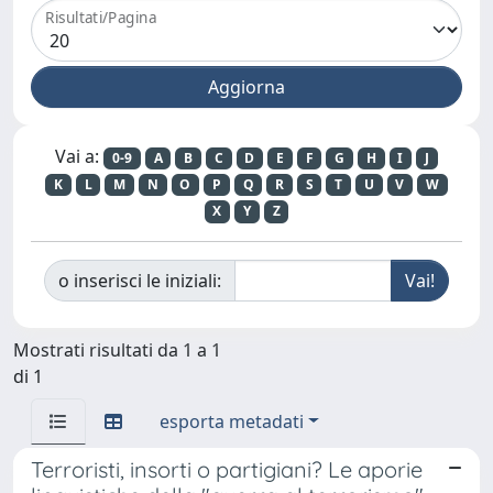
Risultati/Pagina
Vai a:
0-9
A
B
C
D
E
F
G
H
I
J
K
L
M
N
O
P
Q
R
S
T
U
V
W
X
Y
Z
o inserisci le iniziali:
Mostrati risultati da 1 a 1
di 1
esporta metadati
Terroristi, insorti o partigiani? Le aporie