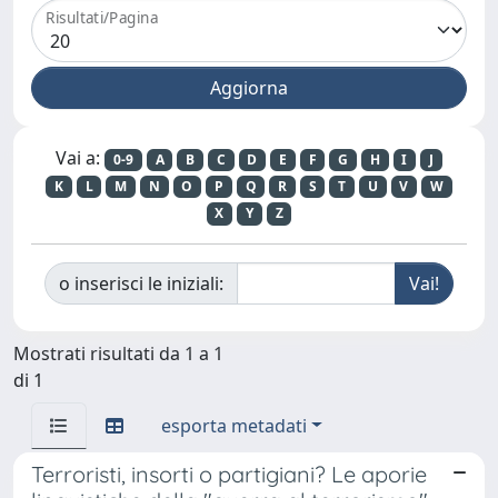
Risultati/Pagina
Vai a:
0-9
A
B
C
D
E
F
G
H
I
J
K
L
M
N
O
P
Q
R
S
T
U
V
W
X
Y
Z
o inserisci le iniziali:
Mostrati risultati da 1 a 1
di 1
esporta metadati
Terroristi, insorti o partigiani? Le aporie