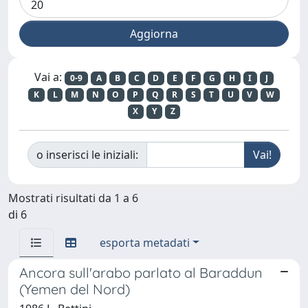
Vai a:
0-9
A
B
C
D
E
F
G
H
I
J
K
L
M
N
O
P
Q
R
S
T
U
V
W
X
Y
Z
o inserisci le iniziali:
Mostrati risultati da 1 a 6
di 6
esporta metadati
Ancora sull'arabo parlato al Baraddun
(Yemen del Nord)