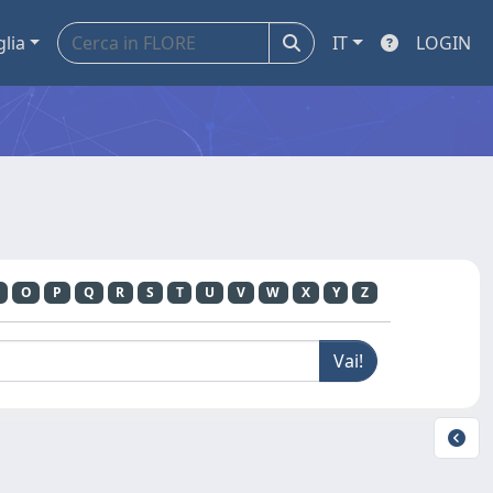
glia
IT
LOGIN
O
P
Q
R
S
T
U
V
W
X
Y
Z