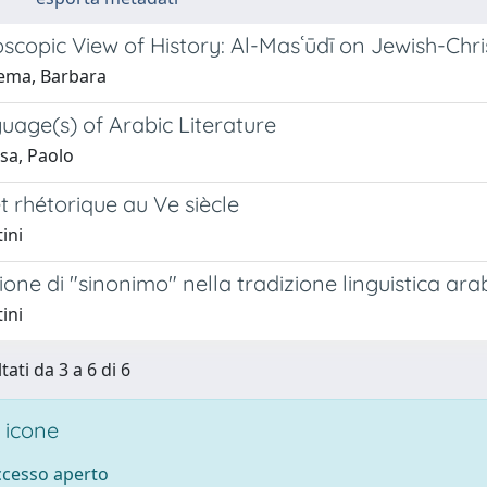
scopic View of History: Al-Masʿūdī on Jewish-Chri
ema, Barbara
uage(s) of Arabic Literature
sa, Paolo
 rhétorique au Ve siècle
ini
ione di "sinonimo" nella tradizione linguistica ar
ini
tati da 3 a 6 di 6
 icone
accesso aperto