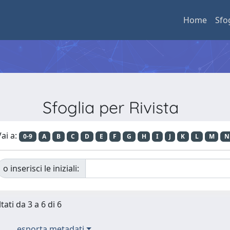
Home
Sfo
Sfoglia per Rivista
ai a:
0-9
A
B
C
D
E
F
G
H
I
J
K
L
M
N
o inserisci le iniziali:
tati da 3 a 6 di 6
esporta metadati