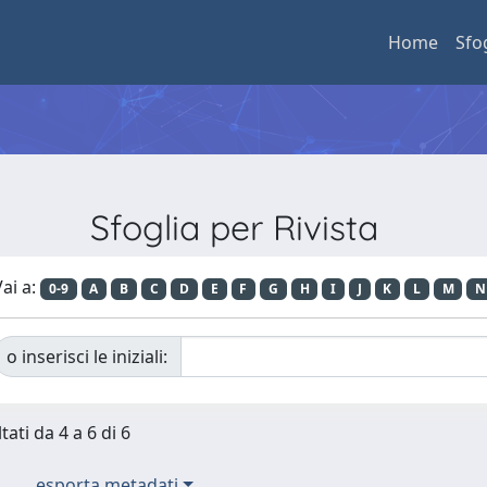
Home
Sfo
Sfoglia per Rivista
ai a:
0-9
A
B
C
D
E
F
G
H
I
J
K
L
M
N
o inserisci le iniziali:
tati da 4 a 6 di 6
esporta metadati