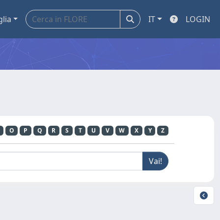
glia
IT
LOGIN
O
P
Q
R
S
T
U
V
W
X
Y
Z