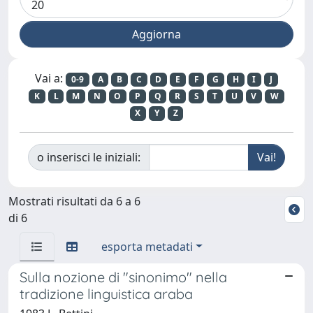
Vai a:
0-9
A
B
C
D
E
F
G
H
I
J
K
L
M
N
O
P
Q
R
S
T
U
V
W
X
Y
Z
o inserisci le iniziali:
Mostrati risultati da 6 a 6
di 6
esporta metadati
Sulla nozione di "sinonimo" nella
tradizione linguistica araba