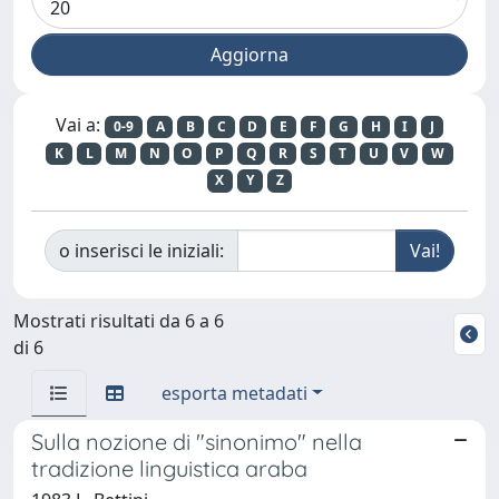
Vai a:
0-9
A
B
C
D
E
F
G
H
I
J
K
L
M
N
O
P
Q
R
S
T
U
V
W
X
Y
Z
o inserisci le iniziali:
Mostrati risultati da 6 a 6
di 6
esporta metadati
Sulla nozione di "sinonimo" nella
tradizione linguistica araba