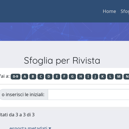
Home
Sfo
Sfoglia per Rivista
ai a:
0-9
A
B
C
D
E
F
G
H
I
J
K
L
M
N
o inserisci le iniziali:
tati da 3 a 3 di 3
esporta metadati