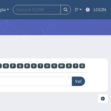
glia
IT
LOGIN
O
P
Q
R
S
T
U
V
W
X
Y
Z