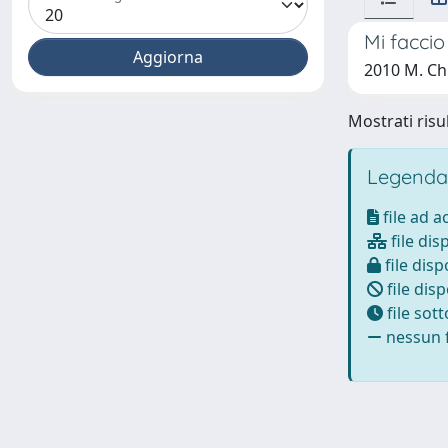
Mi faccio
2010 M. Ch
Mostrati risul
Legenda
file ad 
file dis
file disp
file disp
file sot
nessun f