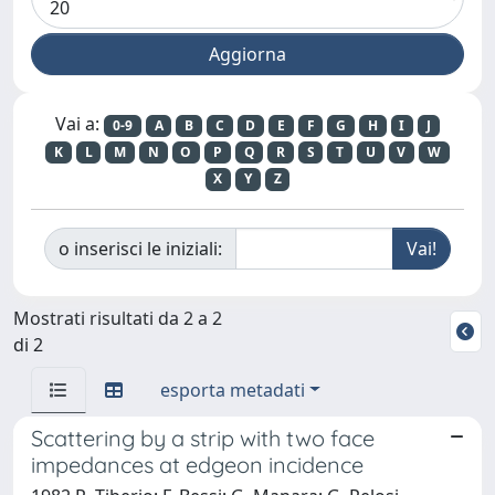
Vai a:
0-9
A
B
C
D
E
F
G
H
I
J
K
L
M
N
O
P
Q
R
S
T
U
V
W
X
Y
Z
o inserisci le iniziali:
Mostrati risultati da 2 a 2
di 2
esporta metadati
Scattering by a strip with two face
impedances at edgeon incidence