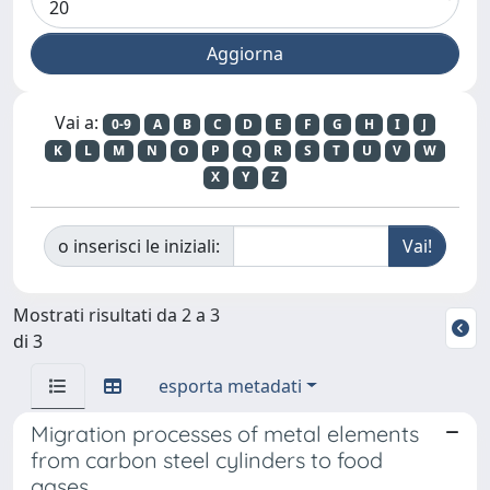
Vai a:
0-9
A
B
C
D
E
F
G
H
I
J
K
L
M
N
O
P
Q
R
S
T
U
V
W
X
Y
Z
o inserisci le iniziali:
Mostrati risultati da 2 a 3
di 3
esporta metadati
Migration processes of metal elements
from carbon steel cylinders to food
gases.