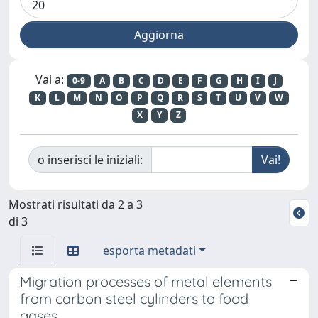
Vai a:
0-9
A
B
C
D
E
F
G
H
I
J
K
L
M
N
O
P
Q
R
S
T
U
V
W
X
Y
Z
o inserisci le iniziali:
Mostrati risultati da 2 a 3
di 3
esporta metadati
Migration processes of metal elements
from carbon steel cylinders to food
gases.