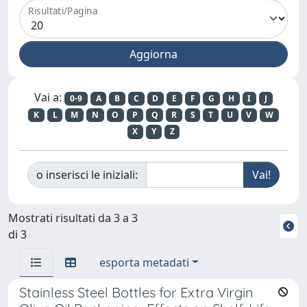
Risultati/Pagina
Vai a:
0-9
A
B
C
D
E
F
G
H
I
J
K
L
M
N
O
P
Q
R
S
T
U
V
W
X
Y
Z
o inserisci le iniziali:
Mostrati risultati da 3 a 3
di 3
esporta metadati
Stainless Steel Bottles for Extra Virgin