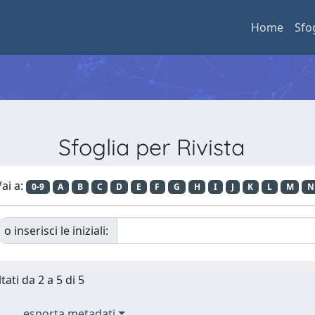
Home
Sfo
Sfoglia per Rivista
ai a:
0-9
A
B
C
D
E
F
G
H
I
J
K
L
M
N
o inserisci le iniziali:
tati da 2 a 5 di 5
esporta metadati