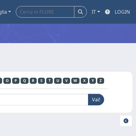
glia
IT
LOGIN
O
P
Q
R
S
T
U
V
W
X
Y
Z