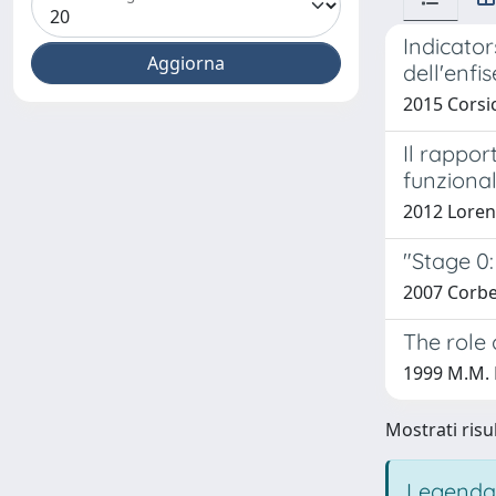
Indicator
dell'enfi
2015 Corsi
Il rappor
funzional
2012 Loren
"Stage 0:
2007 Corbet
The role 
1999 M.M. D
Mostrati risul
Legenda