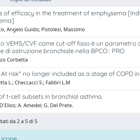
s of efficacy in the treatment of emphysema [Indic
sema]
co, Angelo Guido; Pistolesi, Massimo
to VEMS/CVF come cut-off fisso è un parametro ac
e di ostruzione bronchiale nella BPCO : PRO
zo Corbetta
 At risk" no longer included as a stage of COPD 
ta L.; Checcacci S.; Fabbri L.M
of t-cell subsets in bronchial asthma.
'Elios; A. Amedei; G. Del Prete.
tati da 2 a 5 di 5
 icone