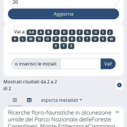
Vai a:
0-9
A
B
C
D
E
F
G
H
I
J
K
L
M
N
O
P
Q
R
S
T
U
V
W
X
Y
Z
o inserisci le iniziali:
Mostrati risultati da 2 a 2
di 2
esporta metadati
Ricerche floro-faunistiche in alcunezone
umide del Parco Nazionale delleForeste
Casentinesi, Monte Falterona eCampigna