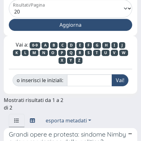
Risultati/Pagina
Vai a:
0-9
A
B
C
D
E
F
G
H
I
J
K
L
M
N
O
P
Q
R
S
T
U
V
W
X
Y
Z
o inserisci le iniziali:
Mostrati risultati da 1 a 2
di 2
esporta metadati
Grandi opere e protesta: sindome Nimby