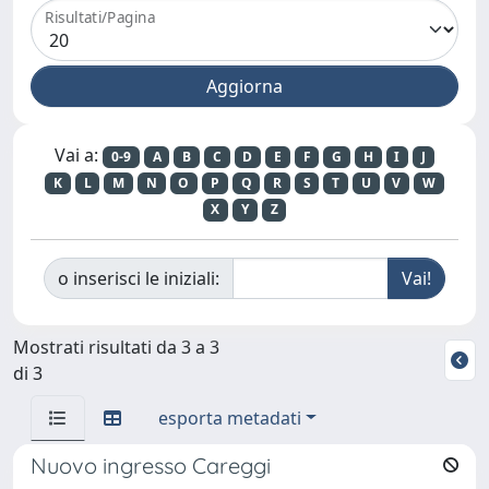
Risultati/Pagina
Vai a:
0-9
A
B
C
D
E
F
G
H
I
J
K
L
M
N
O
P
Q
R
S
T
U
V
W
X
Y
Z
o inserisci le iniziali:
Mostrati risultati da 3 a 3
di 3
esporta metadati
Nuovo ingresso Careggi