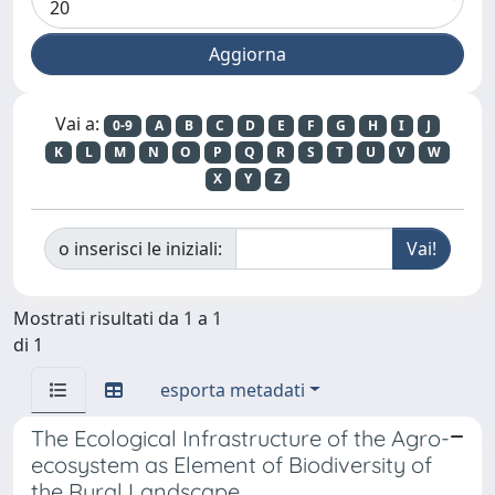
Vai a:
0-9
A
B
C
D
E
F
G
H
I
J
K
L
M
N
O
P
Q
R
S
T
U
V
W
X
Y
Z
o inserisci le iniziali:
Mostrati risultati da 1 a 1
di 1
esporta metadati
The Ecological Infrastructure of the Agro-
ecosystem as Element of Biodiversity of
the Rural Landscape