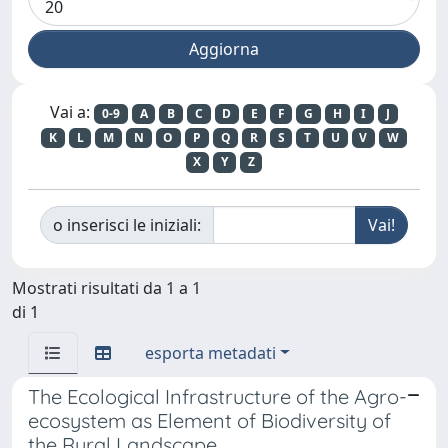
Vai a:
0-9
A
B
C
D
E
F
G
H
I
J
K
L
M
N
O
P
Q
R
S
T
U
V
W
X
Y
Z
o inserisci le iniziali:
Mostrati risultati da 1 a 1
di 1
esporta metadati
The Ecological Infrastructure of the Agro-
ecosystem as Element of Biodiversity of
the Rural Landscape