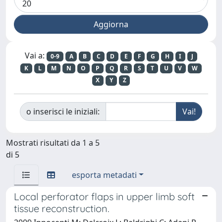
Vai a:
0-9
A
B
C
D
E
F
G
H
I
J
K
L
M
N
O
P
Q
R
S
T
U
V
W
X
Y
Z
o inserisci le iniziali:
Mostrati risultati da 1 a 5
di 5
esporta metadati
Local perforator flaps in upper limb soft
tissue reconstruction.