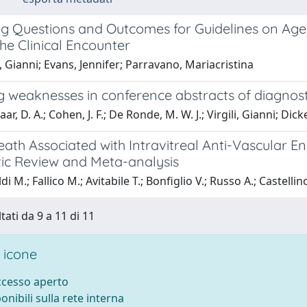
zing Questions and Outcomes for Guidelines on A
he Clinical Encounter
i, Gianni; Evans, Jennifer; Parravano, Mariacristina
g weaknesses in conference abstracts of diagnost
r, D. A.; Cohen, J. F.; De Ronde, M. W. J.; Virgili, Gianni; Dick
eath Associated with Intravitreal Anti-Vascular E
ic Review and Meta-analysis
i M.; Fallico M.; Avitabile T.; Bonfiglio V.; Russo A.; Castellino 
tati da 9 a 11 di 11
 icone
accesso aperto
ponibili sulla rete interna