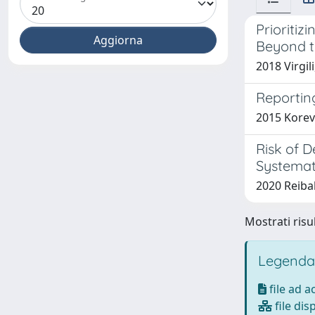
Prioriti
Beyond t
2018 Virgil
Reportin
2015 Korevaa
Risk of D
Systemat
2020 Reibald
Mostrati risul
Legenda
file ad 
file dis