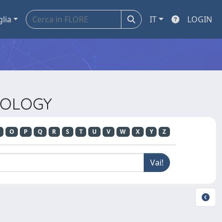
glia
IT
LOGIN
LMOLOGY
O
P
Q
R
S
T
U
V
W
X
Y
Z