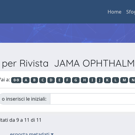
Home
Sfo
a per Rivista JAMA OPHTHA
ai a:
0-9
A
B
C
D
E
F
G
H
I
J
K
L
M
N
o inserisci le iniziali:
tati da 9 a 11 di 11
esporta metadati