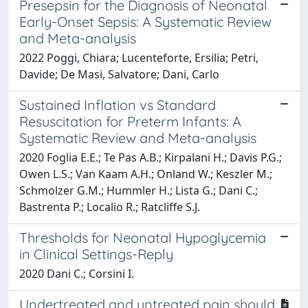
Presepsin for the Diagnosis of Neonatal
Early-Onset Sepsis: A Systematic Review
and Meta-analysis
2022 Poggi, Chiara; Lucenteforte, Ersilia; Petri,
Davide; De Masi, Salvatore; Dani, Carlo
Sustained Inflation vs Standard
Resuscitation for Preterm Infants: A
Systematic Review and Meta-analysis
2020 Foglia E.E.; Te Pas A.B.; Kirpalani H.; Davis P.G.;
Owen L.S.; Van Kaam A.H.; Onland W.; Keszler M.;
Schmolzer G.M.; Hummler H.; Lista G.; Dani C.;
Bastrenta P.; Localio R.; Ratcliffe S.J.
Thresholds for Neonatal Hypoglycemia
in Clinical Settings-Reply
2020 Dani C.; Corsini I.
Undertreated and untreated pain should