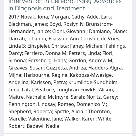
Intervention in Cerebral Palsy: Advances
in Diagnosis and Treatment
2017 Novak, Iona; Morgan, Cathy; Adde, Lars;
Blackman, James; Boyd, Roslyn N; Brunstrom-
Hernandez, Janice; Cioni, Giovanni; Damiano, Diane;
Darrah, Johanna; Eliasson, Ann-Christin; de Vries,
Linda S; Einspieler, Christa; Fahey, Michael; Fehlings,
Darcy; Ferriero, Donna M; Fetters, Linda; Fiori,
Simona; Forssberg, Hans; Gordon, Andrew M;
Greaves, Susan; Guzzetta, Andrea; Hadders-Algra,
Mijna; Harbourne, Regina; Kakooza-Mwesige,
Angelina; Karlsson, Petra; Krumlinde-Sundholm,
Lena; Latal, Beatrice; Loughran-Fowlds, Alison;
Maitre, Nathalie; McIntyre, Sarah; Noritz, Garey;
Pennington, Lindsay; Romeo, Domenico M;
Shepherd, Roberta; Spittle, Alicia J; Thornton,
Marelle; Valentine, Jane; Walker, Karen; White,
Robert; Badawi, Nadia