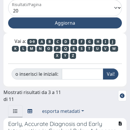
Risultati/Pagina
Vai a:
0-9
A
B
C
D
E
F
G
H
I
J
K
L
M
N
O
P
Q
R
S
T
U
V
W
X
Y
Z
o inserisci le iniziali:
Mostrati risultati da 3 a 11
di 11
esporta metadati
Early, Accurate Diagnosis and Early