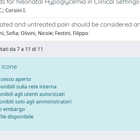
s for Neonatal Hypoglycemia in Clinical Settings
; Corsini I.
ated and untreated pain should be considered an
, Sofia; Olivini, Nicole; Festini, Filippo
tati da 7 a 11 di 11
 icone
accesso aperto
ponibili sulla rete interna
onibili agli utenti autorizzati
onibili solo agli amministratori
to embargo
ile disponibile