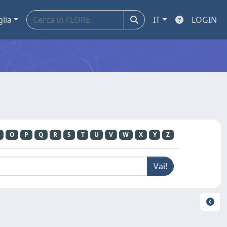
glia
IT
LOGIN
O
P
Q
R
S
T
U
V
W
X
Y
Z