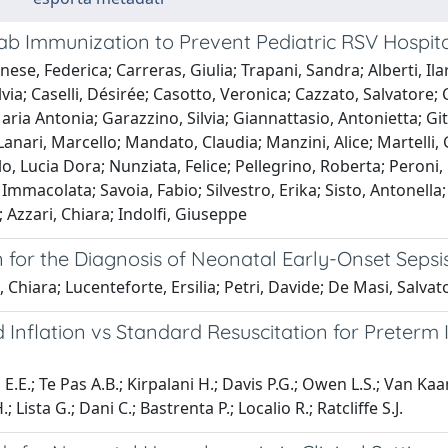
ab Immunization to Prevent Pediatric RSV Hospita
nese, Federica; Carreras, Giulia; Trapani, Sandra; Alberti, Ilar
lvia; Caselli, Désirée; Casotto, Veronica; Cazzato, Salvatore; C
ria Antonia; Garazzino, Silvia; Giannattasio, Antonietta; Gitt
anari, Marcello; Mandato, Claudia; Manzini, Alice; Martelli,
, Lucia Dora; Nunziata, Felice; Pellegrino, Roberta; Peroni, 
li, Immacolata; Savoia, Fabio; Silvestro, Erika; Sisto, Antonell
; Azzari, Chiara; Indolfi, Giuseppe
n for the Diagnosis of Neonatal Early-Onset Seps
 Chiara; Lucenteforte, Ersilia; Petri, Davide; De Masi, Salvat
 Inflation vs Standard Resuscitation for Preterm
 E.E.; Te Pas A.B.; Kirpalani H.; Davis P.G.; Owen L.S.; Van K
Lista G.; Dani C.; Bastrenta P.; Localio R.; Ratcliffe S.J.