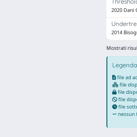
Threshold
2020 Dani C.
Undertre
2014 Bisogni
Mostrati risul
Legenda
file ad 
file dis
file disp
file disp
file sot
nessun f