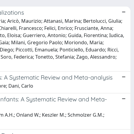
lizations
ia; Aricò, Maurizio; Attanasi, Marina; Bertolucci, Giulia;
hiarelli, Francesco; Felici, Enrico; Frusciante, Anna;
o, Eloisa; Guerriero, Antonio; Guida, Fiorentina; Iudica,
 Gaia; Milani, Gregorio Paolo; Moriondo, Maria;
Diego; Piccotti, Emanuela; Ponticiello, Eduardo; Ricci,
a; Soro, Federica; Tonetto, Stefania; Zago, Alessandro;
is: A Systematic Review and Meta-analysis
ore; Dani, Carlo
 Infants: A Systematic Review and Meta-
aam A.H.; Onland W.; Keszler M.; Schmolzer G.M.;