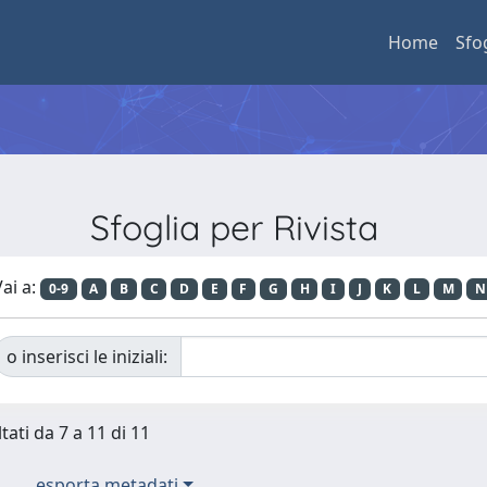
Home
Sfo
Sfoglia per Rivista
ai a:
0-9
A
B
C
D
E
F
G
H
I
J
K
L
M
N
o inserisci le iniziali:
tati da 7 a 11 di 11
esporta metadati