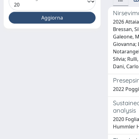
Nirsevim
2026 Attaia
Bressan, Si
Galeone, Ma
Giovanna; L
Notarangelo
Silvia; Rul
Dani, Carlo
Presepsi
2022 Poggi,
Sustained
analysis
2020 Foglia
Hummler H.; 