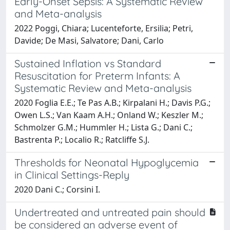
Early-Onset Sepsis: A Systematic Review
and Meta-analysis
2022 Poggi, Chiara; Lucenteforte, Ersilia; Petri,
Davide; De Masi, Salvatore; Dani, Carlo
Sustained Inflation vs Standard
Resuscitation for Preterm Infants: A
Systematic Review and Meta-analysis
2020 Foglia E.E.; Te Pas A.B.; Kirpalani H.; Davis P.G.;
Owen L.S.; Van Kaam A.H.; Onland W.; Keszler M.;
Schmolzer G.M.; Hummler H.; Lista G.; Dani C.;
Bastrenta P.; Localio R.; Ratcliffe S.J.
Thresholds for Neonatal Hypoglycemia
in Clinical Settings-Reply
2020 Dani C.; Corsini I.
Undertreated and untreated pain should
be considered an adverse event of