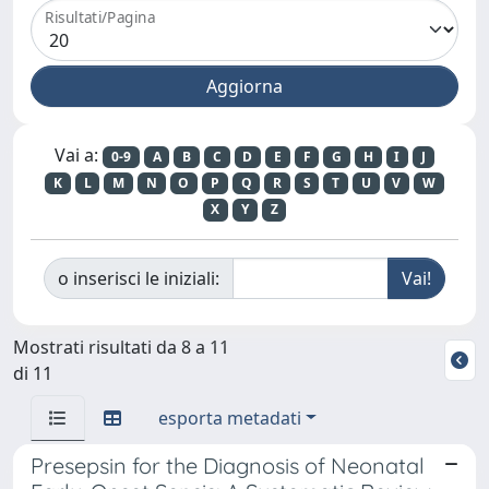
Risultati/Pagina
Vai a:
0-9
A
B
C
D
E
F
G
H
I
J
K
L
M
N
O
P
Q
R
S
T
U
V
W
X
Y
Z
o inserisci le iniziali:
Mostrati risultati da 8 a 11
di 11
esporta metadati
Presepsin for the Diagnosis of Neonatal