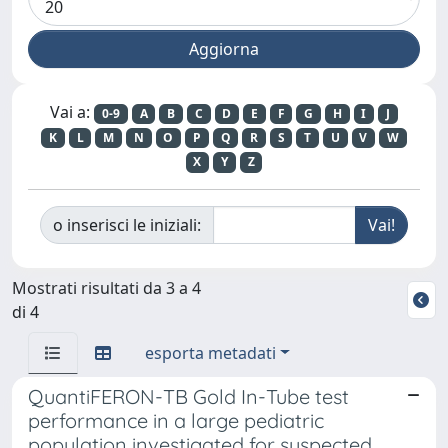
Vai a:
0-9
A
B
C
D
E
F
G
H
I
J
K
L
M
N
O
P
Q
R
S
T
U
V
W
X
Y
Z
o inserisci le iniziali:
Mostrati risultati da 3 a 4
di 4
esporta metadati
QuantiFERON-TB Gold In-Tube test
performance in a large pediatric
population investigated for suspected