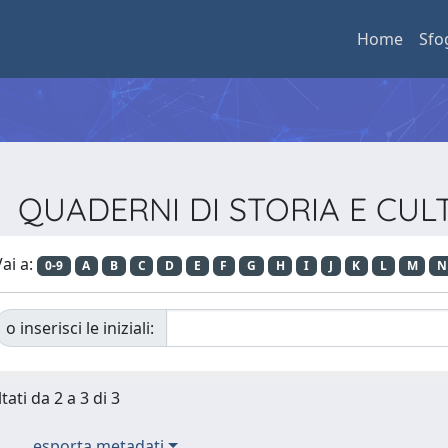
Home
Sfo
ista QUADERNI DI STORIA E CU
ai a:
0-9
A
B
C
D
E
F
G
H
I
J
K
L
M
N
o inserisci le iniziali:
tati da 2 a 3 di 3
esporta metadati