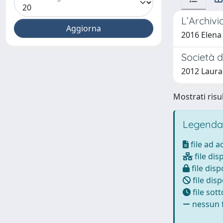
L’Archivi
2016 Elena
Società d
2012 Laura
Mostrati risul
Legenda
file ad 
file dis
file disp
file disp
file sot
nessun f