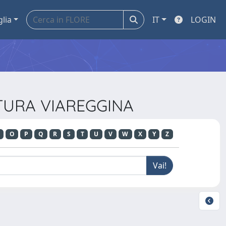
glia
IT
LOGIN
LTURA VIAREGGINA
O
P
Q
R
S
T
U
V
W
X
Y
Z