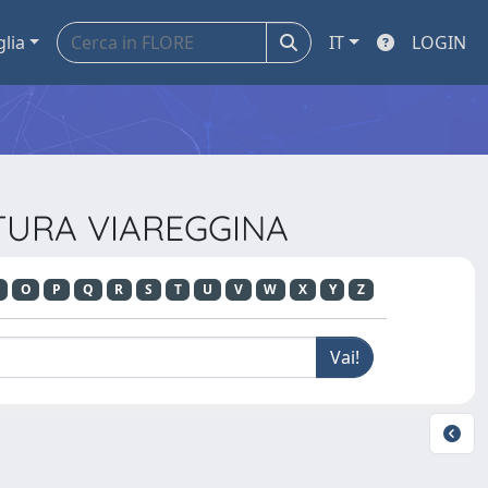
glia
IT
LOGIN
LTURA VIAREGGINA
O
P
Q
R
S
T
U
V
W
X
Y
Z