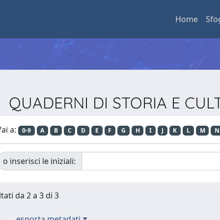
Home
Sfo
ista QUADERNI DI STORIA E CU
ai a:
0-9
A
B
C
D
E
F
G
H
I
J
K
L
M
N
o inserisci le iniziali:
tati da 2 a 3 di 3
esporta metadati