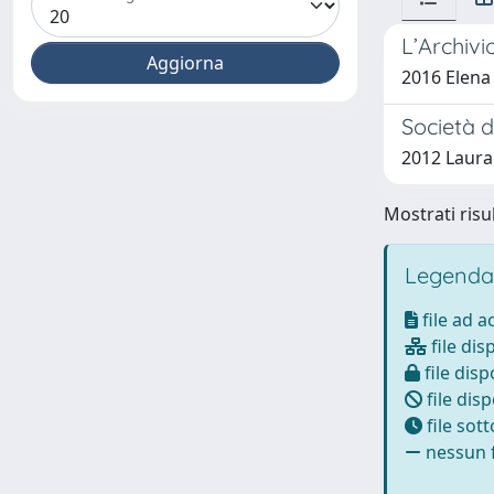
L’Archivi
2016 Elena
Società d
2012 Laura
Mostrati risul
Legenda
file ad 
file dis
file disp
file disp
file sot
nessun f