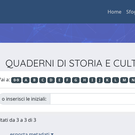
Home
Sfo
ista QUADERNI DI STORIA E CU
ai a:
0-9
A
B
C
D
E
F
G
H
I
J
K
L
M
N
o inserisci le iniziali:
tati da 3 a 3 di 3
esporta metadati