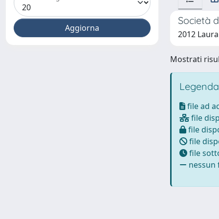
Società d
2012 Laura
Mostrati risul
Legenda
file ad 
file dis
file disp
file disp
file sot
nessun f