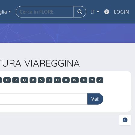
glia
IT
LOGIN
LTURA VIAREGGINA
O
P
Q
R
S
T
U
V
W
X
Y
Z