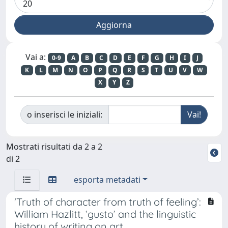
Vai a:
0-9
A
B
C
D
E
F
G
H
I
J
K
L
M
N
O
P
Q
R
S
T
U
V
W
X
Y
Z
o inserisci le iniziali:
Mostrati risultati da 2 a 2
di 2
esporta metadati
'Truth of character from truth of feeling’:
William Hazlitt, ‘gusto’ and the linguistic
history of writing on art