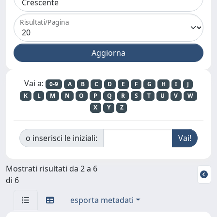
Risultati/Pagina
Vai a:
0-9
A
B
C
D
E
F
G
H
I
J
K
L
M
N
O
P
Q
R
S
T
U
V
W
X
Y
Z
o inserisci le iniziali:
Mostrati risultati da 2 a 6
di 6
esporta metadati