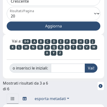
Risultati/Pagina
Vai a:
0-9
A
B
C
D
E
F
G
H
I
J
K
L
M
N
O
P
Q
R
S
T
U
V
W
X
Y
Z
o inserisci le iniziali:
Mostrati risultati da 3 a 6
di 6
esporta metadati