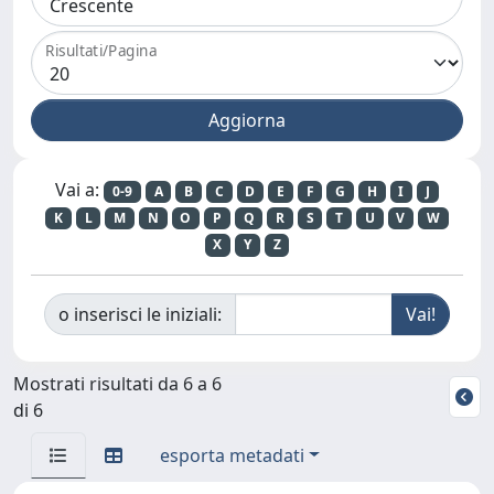
Risultati/Pagina
Vai a:
0-9
A
B
C
D
E
F
G
H
I
J
K
L
M
N
O
P
Q
R
S
T
U
V
W
X
Y
Z
o inserisci le iniziali:
Mostrati risultati da 6 a 6
di 6
esporta metadati