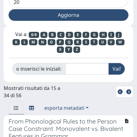
Vai a:
0-9
A
B
C
D
E
F
G
H
I
J
K
L
M
N
O
P
Q
R
S
T
U
V
W
X
Y
Z
o inserisci le iniziali:
Mostrati risultati da 15 a
34 di 56
esporta metadati
From Phonological Rules to the Person
Case Constraint. Monovalent vs. Bivalent
Features in Grammar