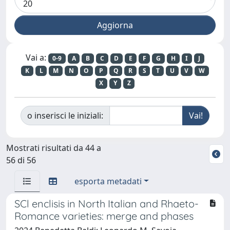
Vai a:
0-9
A
B
C
D
E
F
G
H
I
J
K
L
M
N
O
P
Q
R
S
T
U
V
W
X
Y
Z
o inserisci le iniziali:
Mostrati risultati da 44 a
56 di 56
esporta metadati
SCl enclisis in North Italian and Rhaeto-
Romance varieties: merge and phases