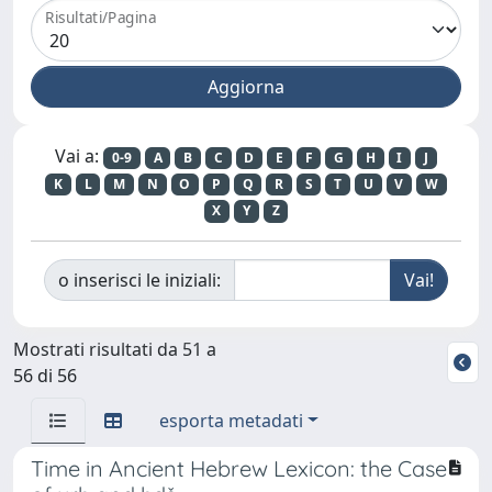
Risultati/Pagina
Vai a:
0-9
A
B
C
D
E
F
G
H
I
J
K
L
M
N
O
P
Q
R
S
T
U
V
W
X
Y
Z
o inserisci le iniziali:
Mostrati risultati da 51 a
56 di 56
esporta metadati
Time in Ancient Hebrew Lexicon: the Case