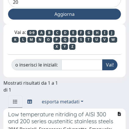
Vai a:
0-9
A
B
C
D
E
F
G
H
I
J
K
L
M
N
O
P
Q
R
S
T
U
V
W
X
Y
Z
o inserisci le iniziali:
Mostrati risultati da 1 a 1
di 1
esporta metadati
Low temperature nitriding of AISI 300
and 200 series austenitic stainless steels