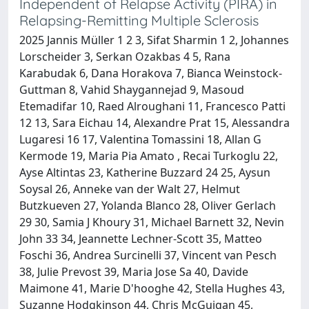
Independent of Relapse Activity (PIRA) in
Relapsing-Remitting Multiple Sclerosis
2025 Jannis Müller 1 2 3, Sifat Sharmin 1 2, Johannes
Lorscheider 3, Serkan Ozakbas 4 5, Rana
Karabudak 6, Dana Horakova 7, Bianca Weinstock-
Guttman 8, Vahid Shaygannejad 9, Masoud
Etemadifar 10, Raed Alroughani 11, Francesco Patti
12 13, Sara Eichau 14, Alexandre Prat 15, Alessandra
Lugaresi 16 17, Valentina Tomassini 18, Allan G
Kermode 19, Maria Pia Amato , Recai Turkoglu 22,
Ayse Altintas 23, Katherine Buzzard 24 25, Aysun
Soysal 26, Anneke van der Walt 27, Helmut
Butzkueven 27, Yolanda Blanco 28, Oliver Gerlach
29 30, Samia J Khoury 31, Michael Barnett 32, Nevin
John 33 34, Jeannette Lechner-Scott 35, Matteo
Foschi 36, Andrea Surcinelli 37, Vincent van Pesch
38, Julie Prevost 39, Maria Jose Sa 40, Davide
Maimone 41, Marie D'hooghe 42, Stella Hughes 43,
Suzanne Hodgkinson 44, Chris McGuigan 45,