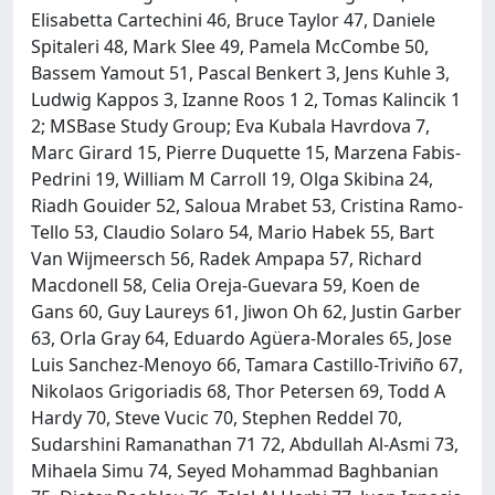
Elisabetta Cartechini 46, Bruce Taylor 47, Daniele
Spitaleri 48, Mark Slee 49, Pamela McCombe 50,
Bassem Yamout 51, Pascal Benkert 3, Jens Kuhle 3,
Ludwig Kappos 3, Izanne Roos 1 2, Tomas Kalincik 1
2; MSBase Study Group; Eva Kubala Havrdova 7,
Marc Girard 15, Pierre Duquette 15, Marzena Fabis-
Pedrini 19, William M Carroll 19, Olga Skibina 24,
Riadh Gouider 52, Saloua Mrabet 53, Cristina Ramo-
Tello 53, Claudio Solaro 54, Mario Habek 55, Bart
Van Wijmeersch 56, Radek Ampapa 57, Richard
Macdonell 58, Celia Oreja-Guevara 59, Koen de
Gans 60, Guy Laureys 61, Jiwon Oh 62, Justin Garber
63, Orla Gray 64, Eduardo Agüera-Morales 65, Jose
Luis Sanchez-Menoyo 66, Tamara Castillo-Triviño 67,
Nikolaos Grigoriadis 68, Thor Petersen 69, Todd A
Hardy 70, Steve Vucic 70, Stephen Reddel 70,
Sudarshini Ramanathan 71 72, Abdullah Al-Asmi 73,
Mihaela Simu 74, Seyed Mohammad Baghbanian