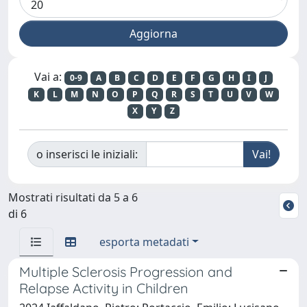
Vai a:
0-9
A
B
C
D
E
F
G
H
I
J
K
L
M
N
O
P
Q
R
S
T
U
V
W
X
Y
Z
o inserisci le iniziali:
Mostrati risultati da 5 a 6
di 6
esporta metadati
Multiple Sclerosis Progression and
Relapse Activity in Children