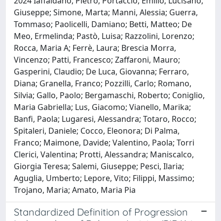
2024 Iaffaldano, Pietro; Portaccio, Emilio; Lucisano,
Giuseppe; Simone, Marta; Manni, Alessia; Guerra,
Tommaso; Paolicelli, Damiano; Betti, Matteo; De
Meo, Ermelinda; Pastò, Luisa; Razzolini, Lorenzo;
Rocca, Maria A; Ferrè, Laura; Brescia Morra,
Vincenzo; Patti, Francesco; Zaffaroni, Mauro;
Gasperini, Claudio; De Luca, Giovanna; Ferraro,
Diana; Granella, Franco; Pozzilli, Carlo; Romano,
Silvia; Gallo, Paolo; Bergamaschi, Roberto; Coniglio,
Maria Gabriella; Lus, Giacomo; Vianello, Marika;
Banfi, Paola; Lugaresi, Alessandra; Totaro, Rocco;
Spitaleri, Daniele; Cocco, Eleonora; Di Palma,
Franco; Maimone, Davide; Valentino, Paola; Torri
Clerici, Valentina; Protti, Alessandra; Maniscalco,
Giorgia Teresa; Salemi, Giuseppe; Pesci, Ilaria;
Aguglia, Umberto; Lepore, Vito; Filippi, Massimo;
Trojano, Maria; Amato, Maria Pia
Standardized Definition of Progression