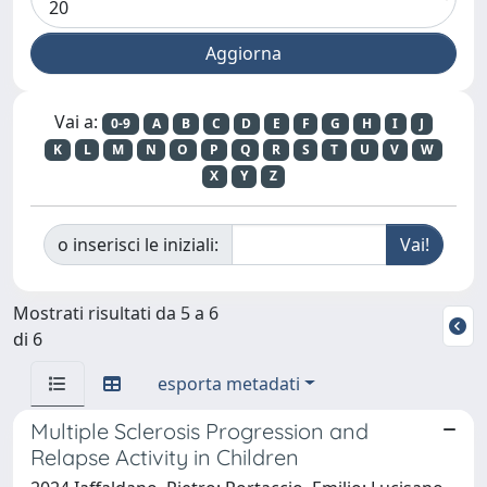
Vai a:
0-9
A
B
C
D
E
F
G
H
I
J
K
L
M
N
O
P
Q
R
S
T
U
V
W
X
Y
Z
o inserisci le iniziali:
Mostrati risultati da 5 a 6
di 6
esporta metadati
Multiple Sclerosis Progression and
Relapse Activity in Children