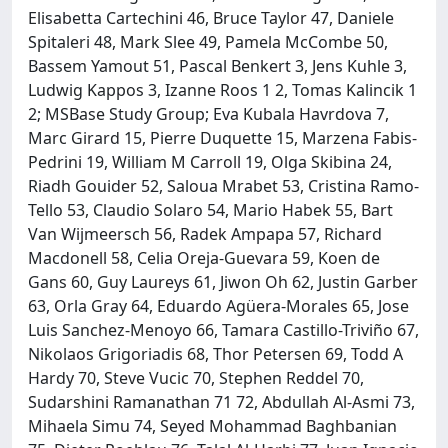
Elisabetta Cartechini 46, Bruce Taylor 47, Daniele
Spitaleri 48, Mark Slee 49, Pamela McCombe 50,
Bassem Yamout 51, Pascal Benkert 3, Jens Kuhle 3,
Ludwig Kappos 3, Izanne Roos 1 2, Tomas Kalincik 1
2; MSBase Study Group; Eva Kubala Havrdova 7,
Marc Girard 15, Pierre Duquette 15, Marzena Fabis-
Pedrini 19, William M Carroll 19, Olga Skibina 24,
Riadh Gouider 52, Saloua Mrabet 53, Cristina Ramo-
Tello 53, Claudio Solaro 54, Mario Habek 55, Bart
Van Wijmeersch 56, Radek Ampapa 57, Richard
Macdonell 58, Celia Oreja-Guevara 59, Koen de
Gans 60, Guy Laureys 61, Jiwon Oh 62, Justin Garber
63, Orla Gray 64, Eduardo Agüera-Morales 65, Jose
Luis Sanchez-Menoyo 66, Tamara Castillo-Triviño 67,
Nikolaos Grigoriadis 68, Thor Petersen 69, Todd A
Hardy 70, Steve Vucic 70, Stephen Reddel 70,
Sudarshini Ramanathan 71 72, Abdullah Al-Asmi 73,
Mihaela Simu 74, Seyed Mohammad Baghbanian