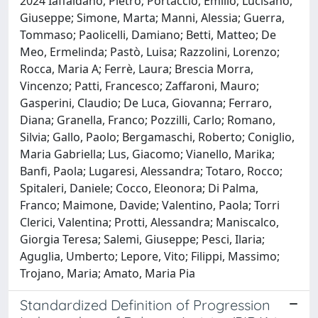
2024 Iaffaldano, Pietro; Portaccio, Emilio; Lucisano,
Giuseppe; Simone, Marta; Manni, Alessia; Guerra,
Tommaso; Paolicelli, Damiano; Betti, Matteo; De
Meo, Ermelinda; Pastò, Luisa; Razzolini, Lorenzo;
Rocca, Maria A; Ferrè, Laura; Brescia Morra,
Vincenzo; Patti, Francesco; Zaffaroni, Mauro;
Gasperini, Claudio; De Luca, Giovanna; Ferraro,
Diana; Granella, Franco; Pozzilli, Carlo; Romano,
Silvia; Gallo, Paolo; Bergamaschi, Roberto; Coniglio,
Maria Gabriella; Lus, Giacomo; Vianello, Marika;
Banfi, Paola; Lugaresi, Alessandra; Totaro, Rocco;
Spitaleri, Daniele; Cocco, Eleonora; Di Palma,
Franco; Maimone, Davide; Valentino, Paola; Torri
Clerici, Valentina; Protti, Alessandra; Maniscalco,
Giorgia Teresa; Salemi, Giuseppe; Pesci, Ilaria;
Aguglia, Umberto; Lepore, Vito; Filippi, Massimo;
Trojano, Maria; Amato, Maria Pia
Standardized Definition of Progression