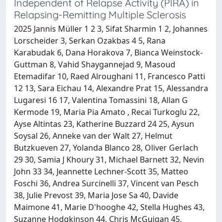
Independent of Relapse Activity (PIRA) in
Relapsing-Remitting Multiple Sclerosis
2025 Jannis Müller 1 2 3, Sifat Sharmin 1 2, Johannes
Lorscheider 3, Serkan Ozakbas 4 5, Rana
Karabudak 6, Dana Horakova 7, Bianca Weinstock-
Guttman 8, Vahid Shaygannejad 9, Masoud
Etemadifar 10, Raed Alroughani 11, Francesco Patti
12 13, Sara Eichau 14, Alexandre Prat 15, Alessandra
Lugaresi 16 17, Valentina Tomassini 18, Allan G
Kermode 19, Maria Pia Amato , Recai Turkoglu 22,
Ayse Altintas 23, Katherine Buzzard 24 25, Aysun
Soysal 26, Anneke van der Walt 27, Helmut
Butzkueven 27, Yolanda Blanco 28, Oliver Gerlach
29 30, Samia J Khoury 31, Michael Barnett 32, Nevin
John 33 34, Jeannette Lechner-Scott 35, Matteo
Foschi 36, Andrea Surcinelli 37, Vincent van Pesch
38, Julie Prevost 39, Maria Jose Sa 40, Davide
Maimone 41, Marie D'hooghe 42, Stella Hughes 43,
Suzanne Hodgkinson 44, Chris McGuigan 45,