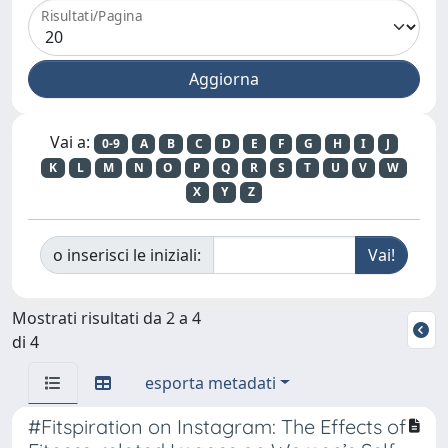
Risultati/Pagina
Vai a:
0-9
A
B
C
D
E
F
G
H
I
J
K
L
M
N
O
P
Q
R
S
T
U
V
W
X
Y
Z
o inserisci le iniziali:
Mostrati risultati da 2 a 4
di 4
esporta metadati
#Fitspiration on Instagram: The Effects of