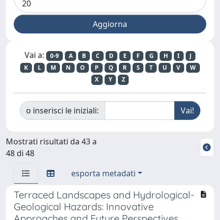
Vai a:
0-9
A
B
C
D
E
F
G
H
I
J
K
L
M
N
O
P
Q
R
S
T
U
V
W
X
Y
Z
o inserisci le iniziali:
Mostrati risultati da 43 a
48 di 48
esporta metadati
Terraced Landscapes and Hydrological-
Geological Hazards: Innovative
Approaches and Future Perspectives