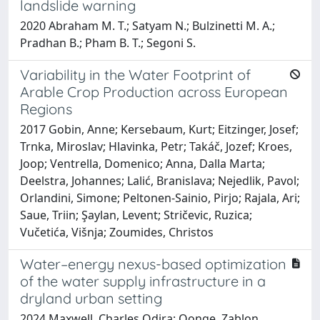
landslide warning
2020 Abraham M. T.; Satyam N.; Bulzinetti M. A.;
Pradhan B.; Pham B. T.; Segoni S.
Variability in the Water Footprint of
Arable Crop Production across European
Regions
2017 Gobin, Anne; Kersebaum, Kurt; Eitzinger, Josef;
Trnka, Miroslav; Hlavinka, Petr; Takáč, Jozef; Kroes,
Joop; Ventrella, Domenico; Anna, Dalla Marta;
Deelstra, Johannes; Lalić, Branislava; Nejedlik, Pavol;
Orlandini, Simone; Peltonen-Sainio, Pirjo; Rajala, Ari;
Saue, Triin; Şaylan, Levent; Stričevic, Ruzica;
Vučetića, Višnja; Zoumides, Christos
Water–energy nexus-based optimization
of the water supply infrastructure in a
dryland urban setting
2024 Maxwell, Charles Odira; Oonge, Zablon