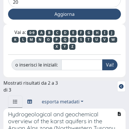
Vai a:
0-9
A
B
C
D
E
F
G
H
I
J
K
L
M
N
O
P
Q
R
S
T
U
V
W
X
Y
Z
o inserisci le iniziali:
Mostrati risultati da 2 a 3
di 3
esporta metadati
Hydrogeological and geochemical
overview of the karst aquifers in the
Apuan Alps zone (Northwestern Tuscany,