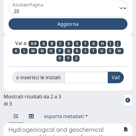
Risultati/Pagina
Vai a:
0-9
A
B
C
D
E
F
G
H
I
J
K
L
M
N
O
P
Q
R
S
T
U
V
W
X
Y
Z
o inserisci le iniziali:
Mostrati risultati da 2 a 3
di 3
esporta metadati
Hydrogeological and geochemical