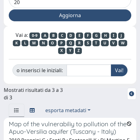
Vai a:
0-9
A
B
C
D
E
F
G
H
I
J
K
L
M
N
O
P
Q
R
S
T
U
V
W
X
Y
Z
o inserisci le iniziali:
Mostrati risultati da 3 a 3
di 3
esporta metadati
Map of the vulnerabiliy to pollution of the
Apuo-Versilia aquifer (Tuscany - Italy)