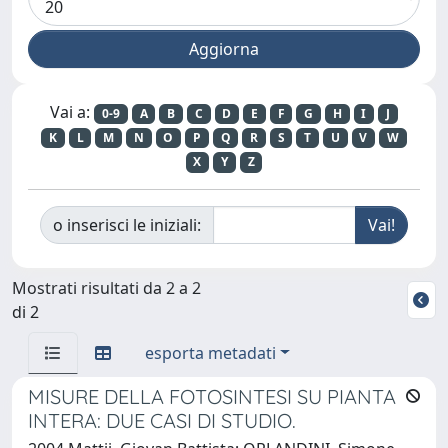
Vai a:
0-9
A
B
C
D
E
F
G
H
I
J
K
L
M
N
O
P
Q
R
S
T
U
V
W
X
Y
Z
o inserisci le iniziali:
Mostrati risultati da 2 a 2
di 2
esporta metadati
MISURE DELLA FOTOSINTESI SU PIANTA
INTERA: DUE CASI DI STUDIO.