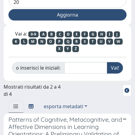
Vai a:
0-9
A
B
C
D
E
F
G
H
I
J
K
L
M
N
O
P
Q
R
S
T
U
V
W
X
Y
Z
o inserisci le iniziali:
Mostrati risultati da 2 a 4
di 4
esporta metadati
Patterns of Cognitive, Metacognitive, and
Affective Dimensions in Learning
Orientations: A Preliminary Validation of