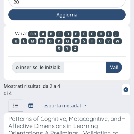
Vai a:
0-9
A
B
C
D
E
F
G
H
I
J
K
L
M
N
O
P
Q
R
S
T
U
V
W
X
Y
Z
o inserisci le iniziali:
Mostrati risultati da 2 a 4
di 4
esporta metadati
Patterns of Cognitive, Metacognitive, and
Affective Dimensions in Learning
Orientations: A Preliminary Validation of