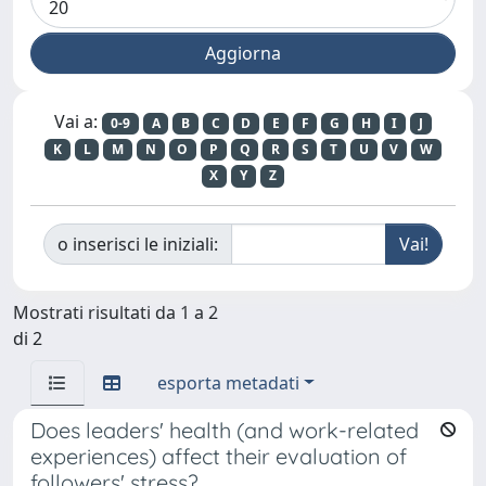
Vai a:
0-9
A
B
C
D
E
F
G
H
I
J
K
L
M
N
O
P
Q
R
S
T
U
V
W
X
Y
Z
o inserisci le iniziali:
Mostrati risultati da 1 a 2
di 2
esporta metadati
Does leaders' health (and work-related
experiences) affect their evaluation of
followers' stress?