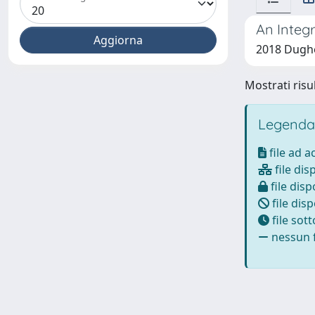
An Integ
2018 Dugher
Mostrati risul
Legenda
file ad 
file dis
file disp
file disp
file sot
nessun f