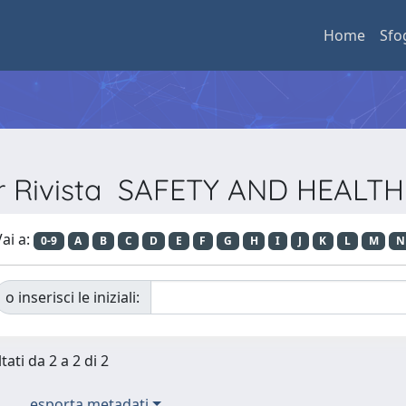
Home
Sfo
er Rivista SAFETY AND HEAL
ai a:
0-9
A
B
C
D
E
F
G
H
I
J
K
L
M
N
o inserisci le iniziali:
tati da 2 a 2 di 2
esporta metadati