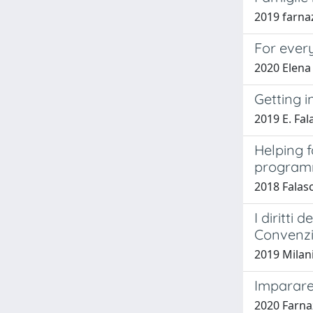
2019 farna
For every
2020 Elena 
Getting 
2019 E. Fal
Helping 
programm
2018 Falasc
I diritti 
Convenzio
2019 Milani
Imparare
2020 Farna