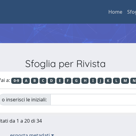
Home
Sfo
Sfoglia per Rivista
ai a:
0-9
A
B
C
D
E
F
G
H
I
J
K
L
M
N
o inserisci le iniziali:
tati da 1 a 20 di 34
esporta metadati