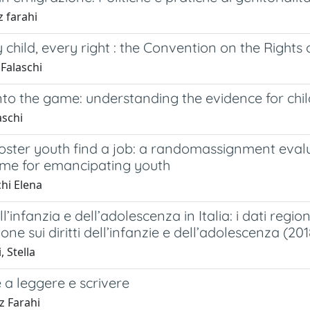
z farahi
 child, every right : the Convention on the Rights 
Falaschi
into the game: understanding the evidence for ch
aschi
foster youth find a job: a randomassignment eva
e for emancipating youth
hi Elena
dell’infanzia e dell’adolescenza in Italia: i dati re
ne sui diritti dell’infanzie e dell’adolescenza (201
, Stella
 a leggere e scrivere
z Farahi