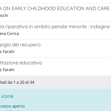
 ON EARLY CHILDHOOD EDUCATION AND CARE IN E
aschi
zia riparativa in ambito penale minorile : indagine
ana Corica
ogia del recupero
z Farahi
ttazione educativa
z Farahi
tati da 1 a 20 di 34
 icone
accesso aperto