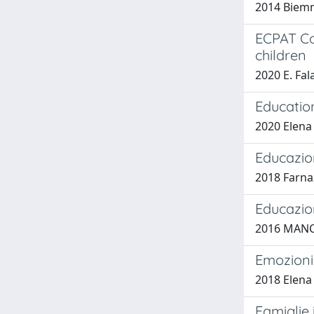
2014 Biemm
ECPAT Cou
children
2020 E. Fal
Education
2020 Elena 
Educazio
2018 Farna
Educazion
2016 MANC
Emozioni 
2018 Elena 
Famiglie 