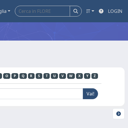
glia
IT
LOGIN
O
P
Q
R
S
T
U
V
W
X
Y
Z