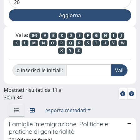
Vai a:
0-9
A
B
C
D
E
F
G
H
I
J
K
L
M
N
O
P
Q
R
S
T
U
V
W
X
Y
Z
o inserisci le iniziali:
Mostrati risultati da 11 a
30 di 34
esporta metadati
Famiglie in emigrazione. Politiche e
pratiche di genitorialità