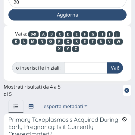
Vai a:
0-9
A
B
C
D
E
F
G
H
I
J
K
L
M
N
O
P
Q
R
S
T
U
V
W
X
Y
Z
o inserisci le iniziali:
Mostrati risultati da 4 a 5
di 5
esporta metadati
Primary Toxoplasmosis Acquired During
Early Pregnancy: Is it Currently
Overestimated?